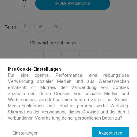
IN DEN WARENKORB
Teilen
100 % sichere Zahlungen
Ihre Cookie-Einstellungen
Kostenloser Versand auf alle Bestellungen über 99€
Für eine optimal Performance, eine reibungslose
Verwendung sozialer Medien und aus Werbezwecken
innerhalb von Europa
empfiehlt dir Murrayi, der Verwendung von Cookies
zuzustimmen. Durch Cookies von sozialen Medien und
Werbecookies von Drittparteien hast du Zugriff auf Social-
Handgemacht mit umweltfreundlichen Materialien
Media-Funktionen und erhältst personalisierte Werbung.
Stimmst du der Verwendung dieser Cookies und der damit
verbundenen Verarbeitung deiner persönlichen Daten zu?
Exklusive Angebote nur für MURRAYI Abonnenten
Einstellungen
Akzeptieren