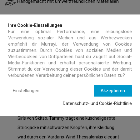
Handgemacht mit umweltfreundlichen Materialien
Exklusive Angebote nur für MURRAYI Abonnenten
Ihre Cookie-Einstellungen
Für eine optimal Performance, eine reibungslose
Verwendung sozialer Medien und aus Werbezwecken
empfiehlt dir Murrayi, der Verwendung von Cookies
zuzustimmen. Durch Cookies von sozialen Medien und
Werbecookies von Drittparteien hast du Zugriff auf Social-
Media-Funktionen und erhältst personalisierte Werbung.
Stimmst du der Verwendung dieser Cookies und der damit
BESCHREIBUNG
ARTIKELDETAILS
verbundenen Verarbeitung deiner persönlichen Daten zu?
Einstellungen
Akzeptieren
Wir stellen Ihnen Tammy XL vor, eine handgefertigte
Datenschutz- und Cookie-Richtlinie
160-cm-Leuchte aus der Stehlampenkollektion Little
Girls von Skitso. Tammy trägt eine kuschelige rote
Strickjacke mit schwarzen Knöpfen, ihre Kleidung
wird durch den Vardaris-Wind Thessalonikis elegant