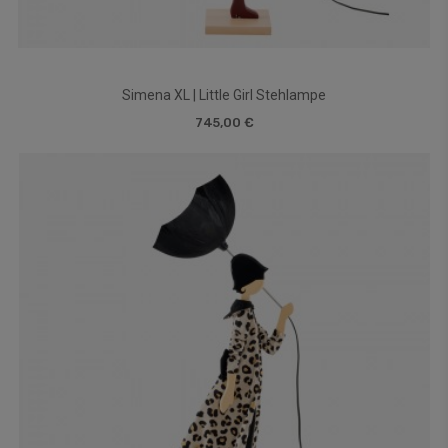
Simena XL | Little Girl Stehlampe
745,00 €