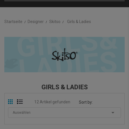
Startseite
Designer
Skitso
Girls & Ladies
GIRLS & LADIES
12 Artikel gefunden
Sort by:

Auswählen