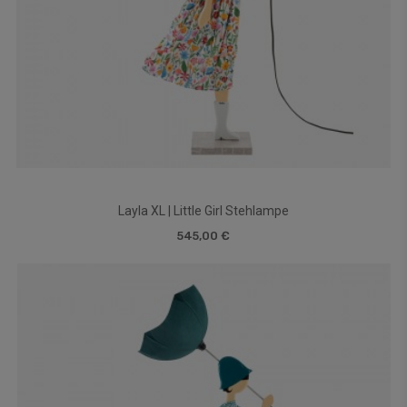
Layla XL | Little Girl Stehlampe
545,00 €