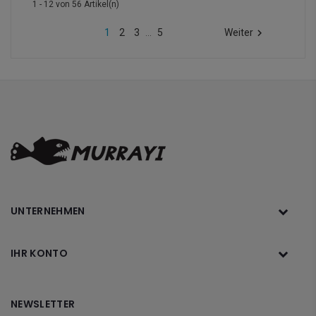
1 - 12 von 56 Artikel(n)
1
2
3
5
Weiter

…
UNTERNEHMEN
IHR KONTO
NEWSLETTER