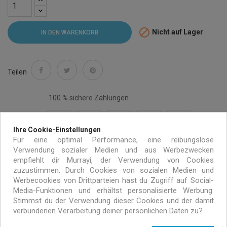

Nicht auf Lager
IN DEN WARENKORB
Teilen
100 % sichere Zahlungen
Ihre Cookie-Einstellungen
Für eine optimal Performance, eine reibungslose
Verwendung sozialer Medien und aus Werbezwecken
Kostenloser Versand auf alle Bestellungen über 99€
empfiehlt dir Murrayi, der Verwendung von Cookies
zuzustimmen. Durch Cookies von sozialen Medien und
innerhalb von Europa
Werbecookies von Drittparteien hast du Zugriff auf Social-
Media-Funktionen und erhältst personalisierte Werbung.
Handgemacht mit umweltfreundlichen Materialien
Stimmst du der Verwendung dieser Cookies und der damit
verbundenen Verarbeitung deiner persönlichen Daten zu?
Exklusive Angebote nur für MURRAYI Abonnenten