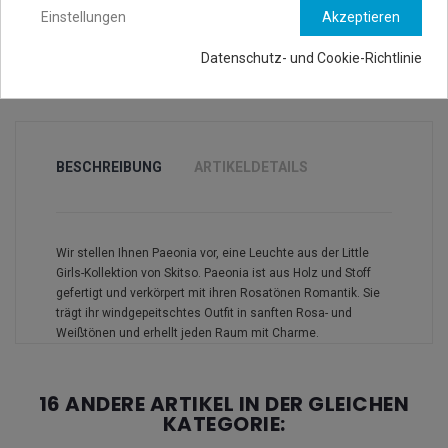
Einstellungen
Akzeptieren
Datenschutz- und Cookie-Richtlinie
BESCHREIBUNG
ARTIKELDETAILS
Wir stellen Ihnen Paeonia vor, eine Leuchte aus der Little
Girls-Kollektion von Skitso. Paeonia ist aus Holz und Stoff
gefertigt und verkörpert mit ihren Rosatönen Romantik. Sie
trägt ihr windgepeitschtes Outfit in sanften Rosa- und
Weißtönen und erhellt jeden Raum mit Charme.
16 ANDERE ARTIKEL IN DER GLEICHEN
KATEGORIE: