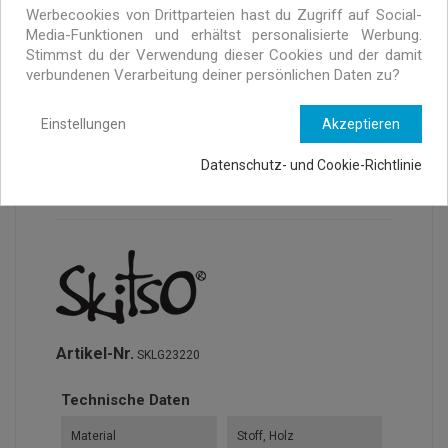
Exklusive Angebote nur für MURRAYI Abonnenten
Werbecookies von Drittparteien hast du Zugriff auf Social-
Media-Funktionen und erhältst personalisierte Werbung.
Stimmst du der Verwendung dieser Cookies und der damit
verbundenen Verarbeitung deiner persönlichen Daten zu?
Einstellungen
Akzeptieren
Datenschutz- und Cookie-Richtlinie
ARTIKELDETAILS
Artikel-Nr.
SKLG23220
Technische Daten
Material
Stoff, Holz