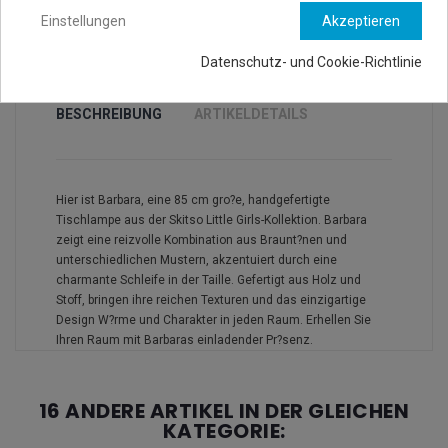
Einstellungen
Akzeptieren
Datenschutz- und Cookie-Richtlinie
BESCHREIBUNG
ARTIKELDETAILS
Hier ist Barbara, eine 85 cm gro?e, handgefertigte
Tischlampe aus der Skitso Little Girls-Kollektion. Barbara
zeigt eine reizvolle Kombination aus Braunt?nen und
unterschiedlichen Mustern, akzentuiert durch eine
charmante Schleife in der Taille. Gefertigt aus Holz und
Stoff, bringen ihre reichen Texturen und das einzigartige
Design W?rme und Charakter in jeden Raum. Erhellen Sie
Ihren Raum mit Barbaras einladender Pr?senz.
16 ANDERE ARTIKEL IN DER GLEICHEN
KATEGORIE: