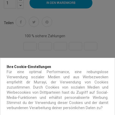
IN DEN WARENKORB
Teilen
100 % sichere Zahlungen
Kostenloser Versand auf alle Bestellungen über 99€
Ihre Cookie-Einstellungen
Für eine optimal Performance, eine reibungslose
innerhalb von Europa
Verwendung sozialer Medien und aus Werbezwecken
empfiehlt dir Murrayi, der Verwendung von Cookies
Handgemacht mit umweltfreundlichen Materialien
zuzustimmen. Durch Cookies von sozialen Medien und
Werbecookies von Drittparteien hast du Zugriff auf Social-
Media-Funktionen und erhältst personalisierte Werbung.
Exklusive Angebote nur für MURRAYI Abonnenten
Stimmst du der Verwendung dieser Cookies und der damit
verbundenen Verarbeitung deiner persönlichen Daten zu?