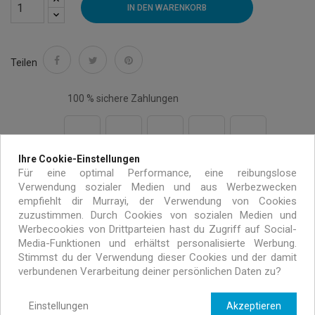
IN DEN WARENKORB
Teilen
100 % sichere Zahlungen
Ihre Cookie-Einstellungen
Kostenloser Versand auf alle Bestellungen über 99€
Für eine optimal Performance, eine reibungslose
Verwendung sozialer Medien und aus Werbezwecken
innerhalb von Europa
empfiehlt dir Murrayi, der Verwendung von Cookies
zuzustimmen. Durch Cookies von sozialen Medien und
Werbecookies von Drittparteien hast du Zugriff auf Social-
Handgemacht mit umweltfreundlichen Materialien
Media-Funktionen und erhältst personalisierte Werbung.
Stimmst du der Verwendung dieser Cookies und der damit
verbundenen Verarbeitung deiner persönlichen Daten zu?
Exklusive Angebote nur für MURRAYI Abonnenten
Einstellungen
Akzeptieren