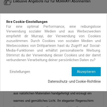
Exklusive Angebote nur für MURRAYI Abonnenten
Ihre Cookie-Einstellungen
Für eine optimal Performance, eine reibungslose
Verwendung sozialer Medien und aus Werbezwecken
empfiehlt dir Murrayi, der Verwendung von Cookies
zuzustimmen. Durch Cookies von sozialen Medien und
BESCHREIBUNG
ARTIKELDETAILS
Werbecookies von Drittparteien hast du Zugriff auf Social-
Media-Funktionen und erhältst personalisierte Werbung.
Stimmst du der Verwendung dieser Cookies und der damit
verbundenen Verarbeitung deiner persönlichen Daten zu?
Fliegen Sie mit unserer Sunny Stehlampe davon. Lassen
Sie jeden Tag die Sonne in Ihr Haus - mit dieser süßen
Einstellungen
Akzeptieren
Sommerdame in einem gelben Rock- und rotem Shirt.
Datenschutz- und Cookie-Richtlinie
Diese stilvolle Massivholz-Stehlampe wurde von Skitso
aus natürlichen Materialien handgefertigt und erzeugt ein
warmes und gemütliches Licht. Ihr eleganter Regenschirm