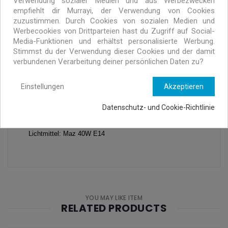
Verwendung sozialer Medien und aus Werbezwecken
empfiehlt dir Murrayi, der Verwendung von Cookies
handbemalt eignet sich als das perfekte Leselicht.
zuzustimmen. Durch Cookies von sozialen Medien und
Werbecookies von Drittparteien hast du Zugriff auf Social-
Media-Funktionen und erhältst personalisierte Werbung.
Stimmst du der Verwendung dieser Cookies und der damit
Spezifikationen
verbundenen Verarbeitung deiner persönlichen Daten zu?
Material: Massivholz
Einstellungen
Akzeptieren
Abmaße: 7 cm x 10 cm x 7 cm
Gewicht: 500 gr.
Datenschutz- und Cookie-Richtlinie
Kabel: 200 cm, mit An/Aus Schalter
Lichtmittel: Maz 40W E14
YOU MAY LIKE ITEM
RELATED PRODUCTS