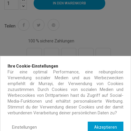
IN DEN WARENKORB
Teilen
100 % sichere Zahlungen
Ihre Cookie-Einstellungen
Kostenloser Versand auf alle Bestellungen über 99€
Für eine optimal Performance, eine reibungslose
Verwendung sozialer Medien und aus Werbezwecken
innerhalb von Europa
empfiehlt dir Murrayi, der Verwendung von Cookies
zuzustimmen. Durch Cookies von sozialen Medien und
Werbecookies von Drittparteien hast du Zugriff auf Social-
Handgemacht mit umweltfreundlichen Materialien
Media-Funktionen und erhältst personalisierte Werbung.
Stimmst du der Verwendung dieser Cookies und der damit
verbundenen Verarbeitung deiner persönlichen Daten zu?
Exklusive Angebote nur für MURRAYI Abonnenten
Einstellungen
Akzeptieren