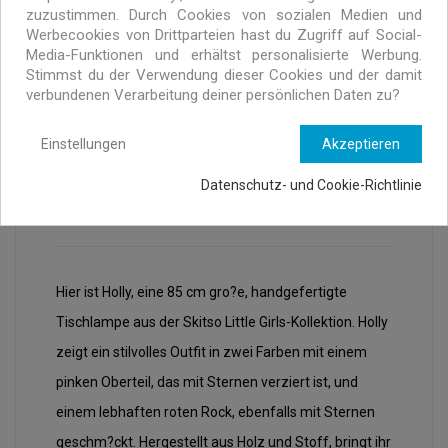
zuzustimmen. Durch Cookies von sozialen Medien und
Exklusive Angebote nur für MURRAYI Abonnenten
Werbecookies von Drittparteien hast du Zugriff auf Social-
Media-Funktionen und erhältst personalisierte Werbung.
Stimmst du der Verwendung dieser Cookies und der damit
verbundenen Verarbeitung deiner persönlichen Daten zu?
Einstellungen
Akzeptieren
Datenschutz- und Cookie-Richtlinie
BESCHREIBUNG
ARTIKELDETAILS
Hier ist Holly, eine 85 cm gro?e, handgefertigte
Tischlampe aus der Skitso Little Girls-Kollektion. Holly
zeigt ein stilvolles Outfit in zwei Farben mit einem
pinken Oberteil, das mit Sternen verziert ist, und
einem lebhaften roten Rock, ebenfalls mit Sternen
geschm?ckt. Hergestellt aus Holz und Stoff, bringt ihr