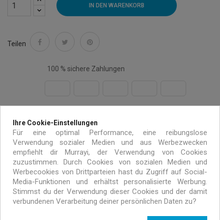
IN DEN WARENKORB
Teilen
100 % sichere Zahlungen
Kostenloser Versand auf alle Bestellungen über 99€
Ihre Cookie-Einstellungen
Für eine optimal Performance, eine reibungslose
innerhalb von Europa
Verwendung sozialer Medien und aus Werbezwecken
empfiehlt dir Murrayi, der Verwendung von Cookies
zuzustimmen. Durch Cookies von sozialen Medien und
Handgemacht mit umweltfreundlichen Materialien
Werbecookies von Drittparteien hast du Zugriff auf Social-
Media-Funktionen und erhältst personalisierte Werbung.
Stimmst du der Verwendung dieser Cookies und der damit
Exklusive Angebote nur für MURRAYI Abonnenten
verbundenen Verarbeitung deiner persönlichen Daten zu?