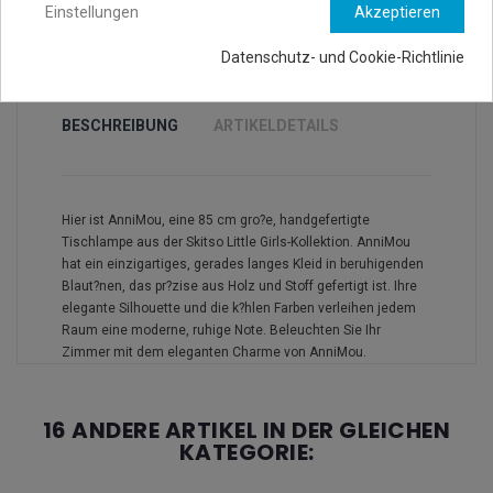
Einstellungen
Akzeptieren
Datenschutz- und Cookie-Richtlinie
BESCHREIBUNG
ARTIKELDETAILS
Hier ist AnniMou, eine 85 cm gro?e, handgefertigte
Tischlampe aus der Skitso Little Girls-Kollektion. AnniMou
hat ein einzigartiges, gerades langes Kleid in beruhigenden
Blaut?nen, das pr?zise aus Holz und Stoff gefertigt ist. Ihre
elegante Silhouette und die k?hlen Farben verleihen jedem
Raum eine moderne, ruhige Note. Beleuchten Sie Ihr
Zimmer mit dem eleganten Charme von AnniMou.
16 ANDERE ARTIKEL IN DER GLEICHEN
KATEGORIE: