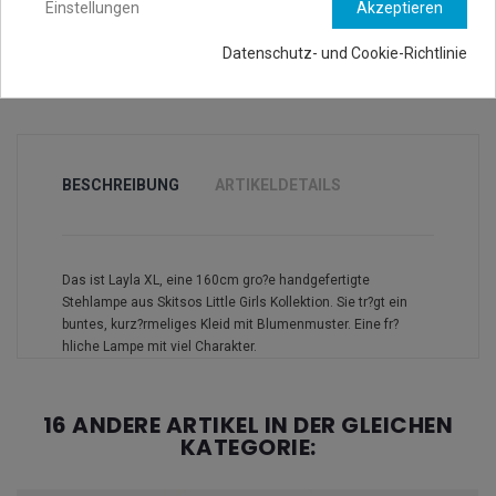
Einstellungen
Akzeptieren
Datenschutz- und Cookie-Richtlinie
BESCHREIBUNG
ARTIKELDETAILS
Das ist Layla XL, eine 160cm gro?e handgefertigte
Stehlampe aus Skitsos Little Girls Kollektion. Sie tr?gt ein
buntes, kurz?rmeliges Kleid mit Blumenmuster. Eine fr?
hliche Lampe mit viel Charakter.
16 ANDERE ARTIKEL IN DER GLEICHEN
KATEGORIE: