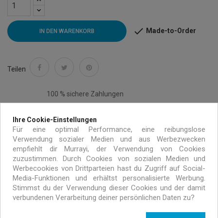

Made-to-Order
IN DEN WARENKORB
Teilen
100 % sichere Zahlungen
Ihre Cookie-Einstellungen
Für eine optimal Performance, eine reibungslose
Verwendung sozialer Medien und aus Werbezwecken
Kostenloser Versand auf alle Bestellungen über 99€
empfiehlt dir Murrayi, der Verwendung von Cookies
zuzustimmen. Durch Cookies von sozialen Medien und
innerhalb von Europa
Werbecookies von Drittparteien hast du Zugriff auf Social-
Media-Funktionen und erhältst personalisierte Werbung.
Stimmst du der Verwendung dieser Cookies und der damit
Handgemacht mit umweltfreundlichen Materialien
verbundenen Verarbeitung deiner persönlichen Daten zu?
Exklusive Angebote nur für MURRAYI Abonnenten