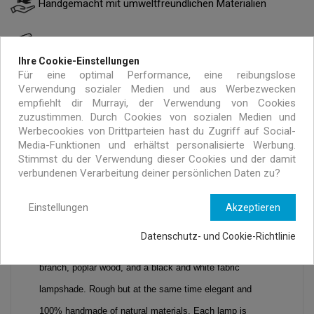
Handgemacht mit umweltfreundlichen Materialien
Exklusive Angebote nur für MURRAYI Abonnenten
Ihre Cookie-Einstellungen
Für eine optimal Performance, eine reibungslose
Verwendung sozialer Medien und aus Werbezwecken
empfiehlt dir Murrayi, der Verwendung von Cookies
zuzustimmen. Durch Cookies von sozialen Medien und
Werbecookies von Drittparteien hast du Zugriff auf Social-
Media-Funktionen und erhältst personalisierte Werbung.
Stimmst du der Verwendung dieser Cookies und der damit
BESCHREIBUNG
ARTIKELDETAILS
verbundenen Verarbeitung deiner persönlichen Daten zu?
Einstellungen
Akzeptieren
Natural bedside lamp. Light up your space with this 
Datenschutz- und Cookie-Richtlinie
unique handcrafted, table lamp, made out of an olive 
branch, poplar wood, and a black and white fabric 
lampshade. Rough but at the same time elegant and 
100% handmade of natural materials. Each lamp is 