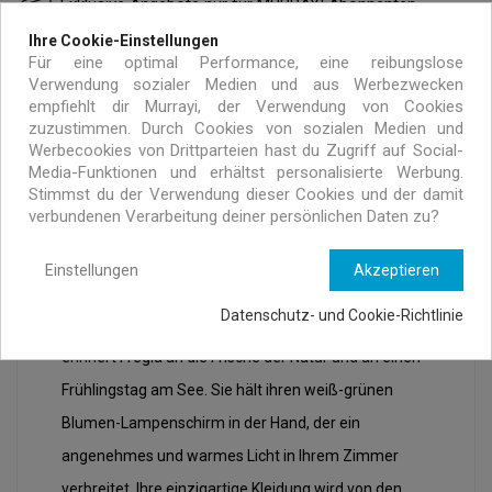
Exklusive Angebote nur für MURRAYI Abonnenten
Ihre Cookie-Einstellungen
Für eine optimal Performance, eine reibungslose
Verwendung sozialer Medien und aus Werbezwecken
empfiehlt dir Murrayi, der Verwendung von Cookies
zuzustimmen. Durch Cookies von sozialen Medien und
Werbecookies von Drittparteien hast du Zugriff auf Social-
Media-Funktionen und erhältst personalisierte Werbung.
BESCHREIBUNG
ARTIKELDETAILS
Stimmst du der Verwendung dieser Cookies und der damit
verbundenen Verarbeitung deiner persönlichen Daten zu?
Einstellungen
Akzeptieren
Die Little Girl Tischleuchte Fregia ist ein Sondermodell
Datenschutz- und Cookie-Richtlinie
von Skitso aus der Blooming Girl Serie. Ganz in Grün
erinnert Fregia an die Frische der Natur und an einen
Frühlingstag am See. Sie hält ihren weiß-grünen
Blumen-Lampenschirm in der Hand, der ein
angenehmes und warmes Licht in Ihrem Zimmer
verbreitet. Ihre einzigartige Kleidung wird von den