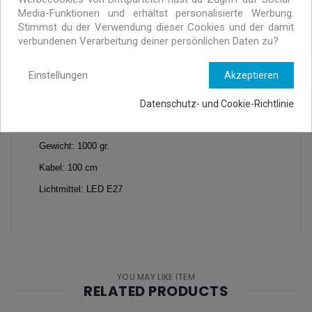
zugleich. Perfekt für ein Wohnzimmer, ein Badezimmer
Media-Funktionen und erhältst personalisierte Werbung.
oder die Küche.
Stimmst du der Verwendung dieser Cookies und der damit
verbundenen Verarbeitung deiner persönlichen Daten zu?
Einstellungen
Akzeptieren
Spezifikationen
Material: Stoffen und Massivholz
Datenschutz- und Cookie-Richtlinie
Abmaße: 25 cm x 40 cm x 40 cm
Gewicht: 1000 gr.
Kabel: 100 cm
Lichtmittel: LED E27
YOU MAY LIKE ITEM
RELATED PRODUCTS