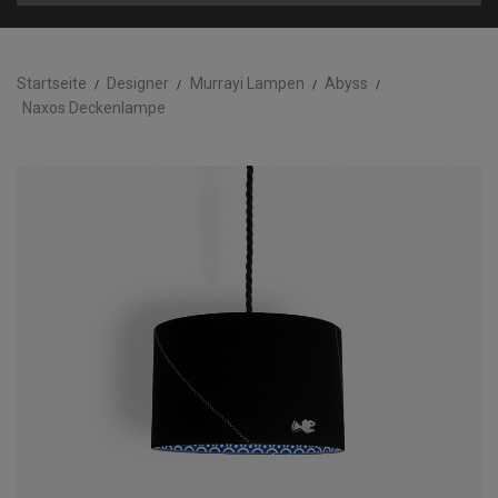
Startseite
Designer
Murrayi Lampen
Abyss
Naxos Deckenlampe