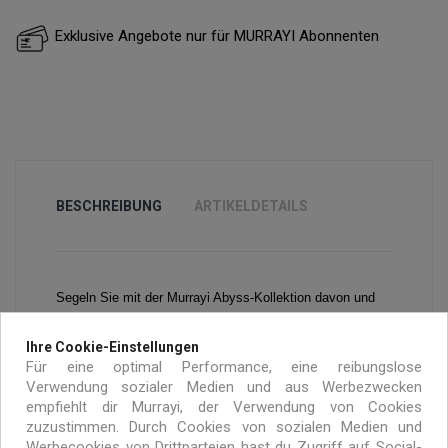
Exklusive Angebote nur für MURRAYI Abonnenten
BESCHREIBUNG
ARTIKELDETAILS
Segeln Sie mit der Murrayi Abyss-Kollektion davon und
tauchen Sie in die tiefen Teile des Ozeans ein. Unser
Ihre Cookie-Einstellungen
schwarzes Segelmaterial wird der Blickfang des Raumes
Für eine optimal Performance, eine reibungslose
Verwendung sozialer Medien und aus Werbezwecken
sein. Welleninspirierte dunkelblaue und weiße Muster
empfiehlt dir Murrayi, der Verwendung von Cookies
sorgen für einen kunstvollen Look - einfach und aufregend
zuzustimmen. Durch Cookies von sozialen Medien und
Werbecookies von Drittparteien hast du Zugriff auf Social-