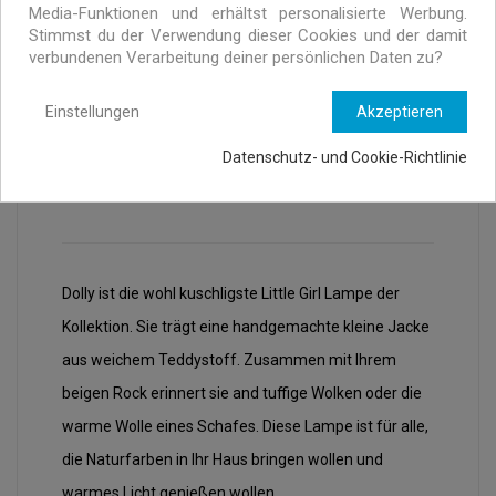
Exklusive Angebote nur für MURRAYI Abonnenten
Media-Funktionen und erhältst personalisierte Werbung.
Stimmst du der Verwendung dieser Cookies und der damit
verbundenen Verarbeitung deiner persönlichen Daten zu?
Einstellungen
Akzeptieren
Datenschutz- und Cookie-Richtlinie
BESCHREIBUNG
ARTIKELDETAILS
Dolly ist die wohl kuschligste Little Girl Lampe der
Kollektion. Sie trägt eine handgemachte kleine Jacke
aus weichem Teddystoff. Zusammen mit Ihrem
beigen Rock erinnert sie and tuffige Wolken oder die
warme Wolle eines Schafes. Diese Lampe ist für alle,
die Naturfarben in Ihr Haus bringen wollen und
warmes Licht genießen wollen.