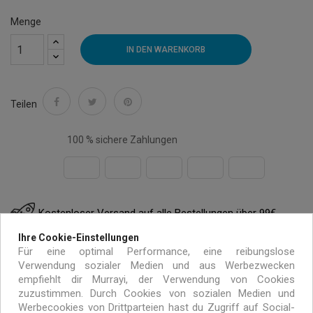
Menge
IN DEN WARENKORB
Teilen
100 % sichere Zahlungen
Kostenloser Versand auf alle Bestellungen über 99€
Ihre Cookie-Einstellungen
innerhalb von Europa
Für eine optimal Performance, eine reibungslose
Verwendung sozialer Medien und aus Werbezwecken
Handgemacht mit umweltfreundlichen Materialien
empfiehlt dir Murrayi, der Verwendung von Cookies
zuzustimmen. Durch Cookies von sozialen Medien und
Werbecookies von Drittparteien hast du Zugriff auf Social-